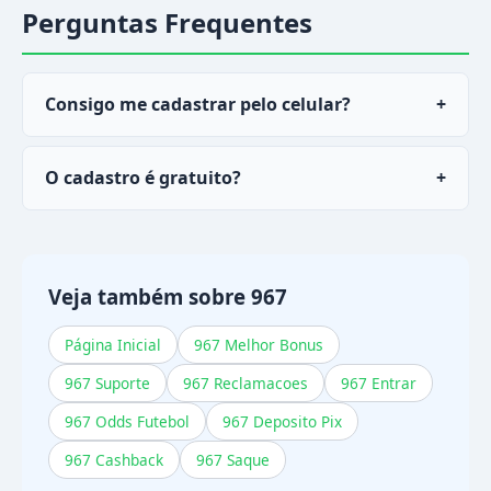
Perguntas Frequentes
Consigo me cadastrar pelo celular?
+
Sim, o inscrição funciona normalmente pelo
O cadastro é gratuito?
+
navegador do celular ou pelo app oficial do
967
.
Sim, configurar registro no
967
é totalmente
gratuito. Você só precisa depositar quando
quiser começar a jogar a se divertir.
Veja também sobre 967
Página Inicial
967 Melhor Bonus
967 Suporte
967 Reclamacoes
967 Entrar
967 Odds Futebol
967 Deposito Pix
967 Cashback
967 Saque