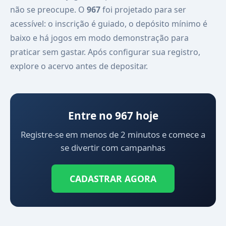
não se preocupe. O
967
foi projetado para ser
acessível: o inscrição é guiado, o depósito mínimo é
baixo e há jogos em modo demonstração para
praticar sem gastar. Após configurar sua registro,
explore o acervo antes de depositar.
Entre no 967 hoje
Registre-se em menos de 2 minutos e comece a
se divertir com campanhas
CADASTRAR AGORA