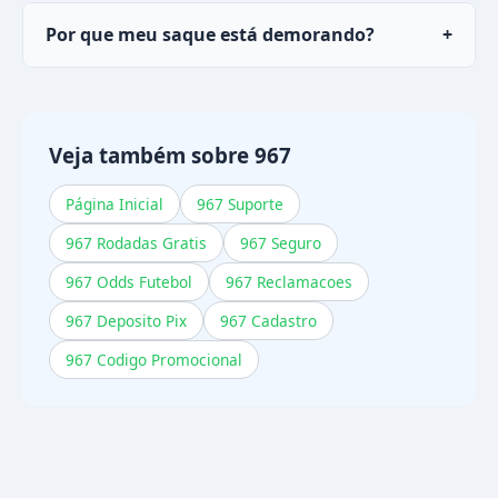
Sim, a maioria dos saques via PIX no
967
cai em
Por que meu saque está demorando?
+
menos de 30 minutos.
Pode ser análise de cadastro pendente ou
rollover de ofertas não cumprido. Verifique
esses itens ou contate o ajuda.
Veja também sobre 967
Página Inicial
967 Suporte
967 Rodadas Gratis
967 Seguro
967 Odds Futebol
967 Reclamacoes
967 Deposito Pix
967 Cadastro
967 Codigo Promocional