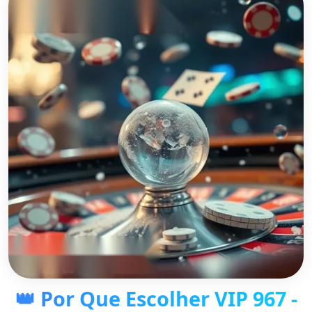
👑 Por Que Escolher VIP 967 -