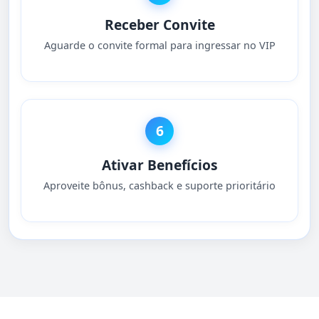
Receber Convite
Aguarde o convite formal para ingressar no VIP
6
Ativar Benefícios
Aproveite bônus, cashback e suporte prioritário