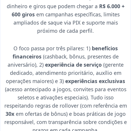
dinheiro e giros que podem chegar a
R$ 6.000 +
600 giros
em campanhas específicas, limites
ampliados de saque via PIX e suporte mais
próximo de cada perfil.
O foco passa por três pilares: 1)
benefícios
financeiros
(cashback, bônus, presentes de
aniversário), 2)
experiência de serviço
(gerente
dedicado, atendimento prioritário, auxílio em
operações maiores) e 3)
experiências exclusivas
(acesso antecipado a jogos, convites para eventos
seletos e ativações especiais). Tudo isso
respeitando regras de rollover (com referência em
30x
em ofertas de bônus) e boas práticas de jogo
responsável, com transparência sobre condições e
prazos em cada campanha.