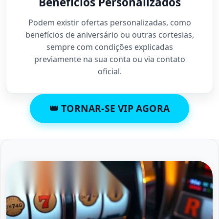
Benefícios Personalizados
Podem existir ofertas personalizadas, como
benefícios de aniversário ou outras cortesias,
sempre com condições explicadas
previamente na sua conta ou via contato
oficial.
👑 TORNAR-SE VIP AGORA