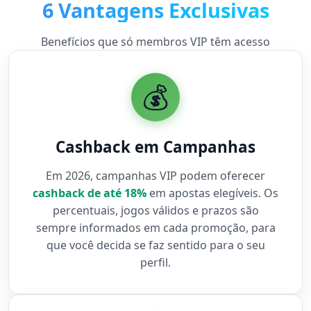
6 Vantagens Exclusivas
Benefícios que só membros VIP têm acesso
💰
Cashback em Campanhas
Em 2026, campanhas VIP podem oferecer
cashback de até 18%
em apostas elegíveis. Os
percentuais, jogos válidos e prazos são
sempre informados em cada promoção, para
que você decida se faz sentido para o seu
perfil.