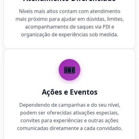
Níveis mais altos contam com atendimento
mais próximo para ajudar em dúvidas, limites,
acompanhamento de saques via PIX e
organização de experiências sob medida.
🎟️
Ações e Eventos
Dependendo de campanhas e do seu nível,
podem ser oferecidas ativações especiais,
convites para experiências e outras ações
comunicadas diretamente a cada convidado.