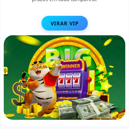
VIRAR VIP