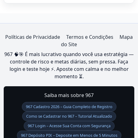
Políticas de Privacidade
Termos e Condições
Mapa
do Site
967 🧠🎯 É mais lucrativo quando você usa estratégia —
controle de risco e metas diárias, sem pressa. Faça
login e teste hoje ⚡️. Aposte com calma e no melhor
momento ⏳.
Saiba mais sobre 967
967 Cadastro 2026 – Guia Completo de Registro
Como se Cadastrar no 967 – Tutorial Atualizado
967 Login – Acesse Sua Conta com Segurança
967 Depósito PIX – Deposite em Menos de 5 Minutos