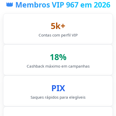
👑 Membros VIP 967 em 2026
5k+
Contas com perfil VIP
18%
Cashback máximo em campanhas
PIX
Saques rápidos para elegíveis