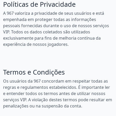
Políticas de Privacidade
A 967 valoriza a privacidade de seus usuários e está
empenhada em proteger todas as informações
pessoais fornecidas durante o uso de nossos serviços
VIP. Todos os dados coletados são utilizados
exclusivamente para fins de melhoria contínua da
experiência de nossos jogadores.
Termos e Condições
Os usuários da 967 concordam em respeitar todas as
regras e regulamentos estabelecidos. É importante ler
e entender todos os termos antes de utilizar nossos
serviços VIP. A violação destes termos pode resultar em
penalizações ou na suspensão da conta.