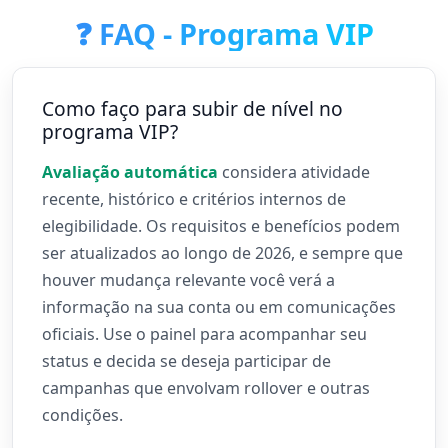
❓ FAQ - Programa VIP
Como faço para subir de nível no
programa VIP?
Avaliação automática
considera atividade
recente, histórico e critérios internos de
elegibilidade. Os requisitos e benefícios podem
ser atualizados ao longo de 2026, e sempre que
houver mudança relevante você verá a
informação na sua conta ou em comunicações
oficiais. Use o painel para acompanhar seu
status e decida se deseja participar de
campanhas que envolvam rollover e outras
condições.