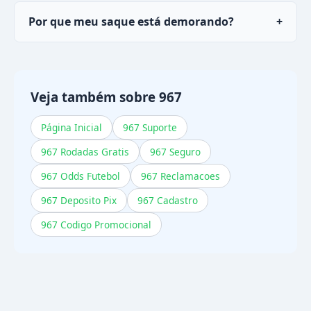
Sim, a maioria dos saques via PIX no
967
cai em
Por que meu saque está demorando?
+
menos de 30 minutos.
Pode ser análise de cadastro pendente ou
rollover de ofertas não cumprido. Verifique
esses itens ou contate o ajuda.
Veja também sobre 967
Página Inicial
967 Suporte
967 Rodadas Gratis
967 Seguro
967 Odds Futebol
967 Reclamacoes
967 Deposito Pix
967 Cadastro
967 Codigo Promocional