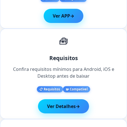
Ver APP
→
🧰
Requisitos
Confira requisitos mínimos para Android, iOS e
Desktop antes de baixar
📋 Requisitos
🧩 Compatível
Ver Detalhes
→