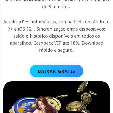
de 5 minutos.
Atualizações automáticas, compatível com Android
7+ e iOS 12+. Sincronização entre dispositivos:
saldo e histórico disponíveis em todos os
aparelhos. Cashback VIP até 18%. Download
rápido e seguro.
BAIXAR GRÁTIS