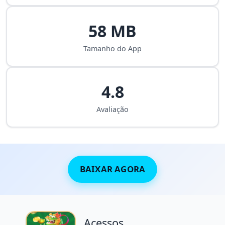
58 MB
Tamanho do App
4.8
Avaliação
BAIXAR AGORA
Acessos