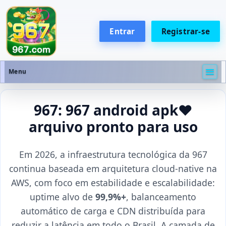
Entrar
Registrar-se
Menu
967: 967 android apk❤️
arquivo pronto para uso
Em 2026, a infraestrutura tecnológica da 967
continua baseada em arquitetura cloud-native na
AWS, com foco em estabilidade e escalabilidade:
uptime alvo de
99,9%+
, balanceamento
automático de carga e CDN distribuída para
reduzir a latência em todo o Brasil. A camada de