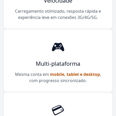
Velocidade
Carregamento otimizado, resposta rápida e
experiência leve em conexões 3G/4G/5G.
🎮
Multi-plataforma
Mesma conta em
mobile, tablet e desktop
,
com progresso sincronizado.
💳