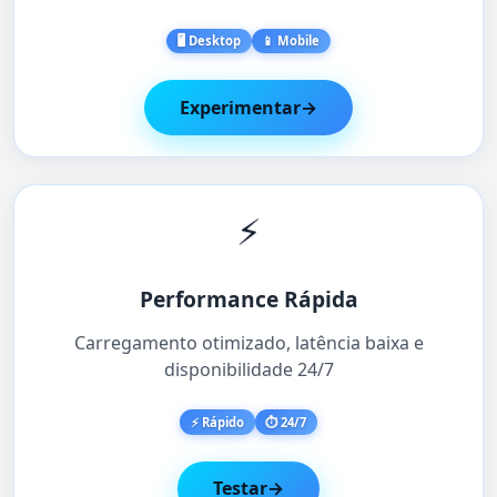
🖥️ Desktop
📱 Mobile
Experimentar
→
⚡
Performance Rápida
Carregamento otimizado, latência baixa e
disponibilidade 24/7
⚡ Rápido
⏱️ 24/7
Testar
→