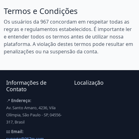
Termos e Condições
Os usuários da 967 concordam em respeitar todas as
regras e regulamentos estabelecidos. É importante ler
e entender todos os termos antes de utilizar nossa
plataforma. A violação destes termos pode resultar em
penalizações ou na suspensão da conta.
Informações de
Localização
Contato
📍
Endereço:
Av. Santo Amaro, 4236, Vila
Olímpia, São Paulo - SP, 04556-
317, Brasil
📧
Email:
suporte@967m.com