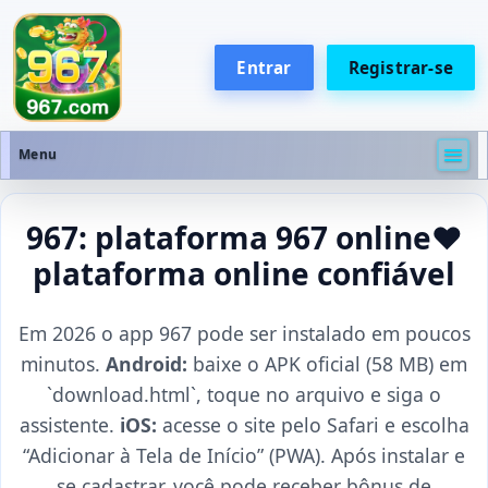
Entrar
Registrar-se
Menu
967: plataforma 967 online❤️
plataforma online confiável
Em 2026 o app 967 pode ser instalado em poucos
minutos.
Android:
baixe o APK oficial (58 MB) em
`download.html`, toque no arquivo e siga o
assistente.
iOS:
acesse o site pelo Safari e escolha
“Adicionar à Tela de Início” (PWA). Após instalar e
se cadastrar, você pode receber bônus de