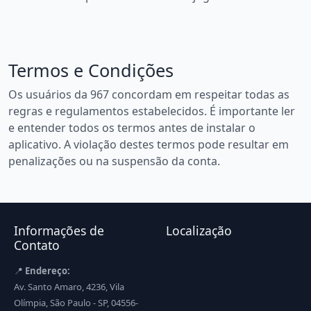
Termos e Condições
Os usuários da 967 concordam em respeitar todas as
regras e regulamentos estabelecidos. É importante ler
e entender todos os termos antes de instalar o
aplicativo. A violação destes termos pode resultar em
penalizações ou na suspensão da conta.
Informações de
Localização
Contato
📍
Endereço:
Av. Santo Amaro, 4236, Vila
Olímpia, São Paulo - SP, 04556-