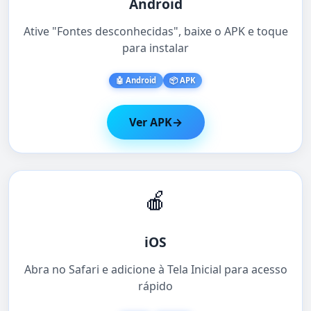
Android
Ative "Fontes desconhecidas", baixe o APK e toque
para instalar
🤖 Android
📦 APK
Ver APK
→
🍎
iOS
Abra no Safari e adicione à Tela Inicial para acesso
rápido