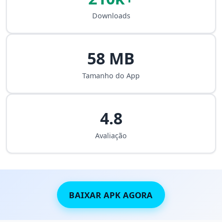
Downloads
58 MB
Tamanho do App
4.8
Avaliação
BAIXAR APK AGORA