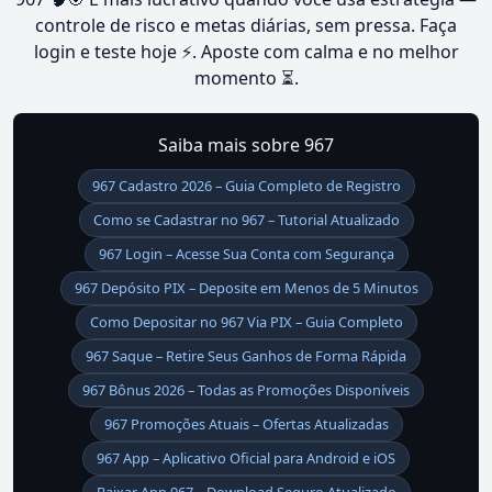
controle de risco e metas diárias, sem pressa. Faça
login e teste hoje ⚡️. Aposte com calma e no melhor
momento ⏳.
Saiba mais sobre 967
967 Cadastro 2026 – Guia Completo de Registro
Como se Cadastrar no 967 – Tutorial Atualizado
967 Login – Acesse Sua Conta com Segurança
967 Depósito PIX – Deposite em Menos de 5 Minutos
Como Depositar no 967 Via PIX – Guia Completo
967 Saque – Retire Seus Ganhos de Forma Rápida
967 Bônus 2026 – Todas as Promoções Disponíveis
967 Promoções Atuais – Ofertas Atualizadas
967 App – Aplicativo Oficial para Android e iOS