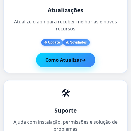
Atualizações
Atualize o app para receber melhorias e novos
recursos
⚙️ Update
🚀 Novidades
Como Atualizar
→
🛠️
Suporte
Ajuda com instalação, permissões e solução de
problemas