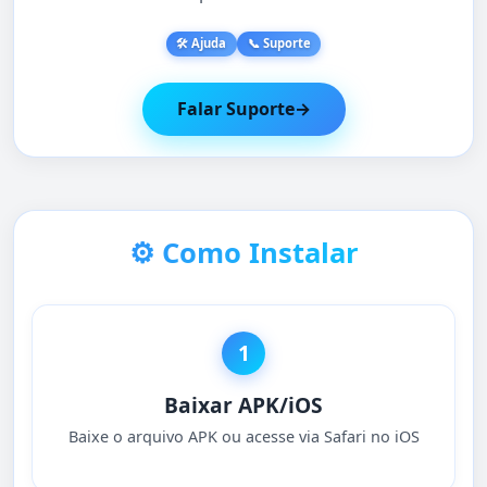
🛠️ Ajuda
📞 Suporte
Falar Suporte
→
⚙️ Como Instalar
1
Baixar APK/iOS
Baixe o arquivo APK ou acesse via Safari no iOS