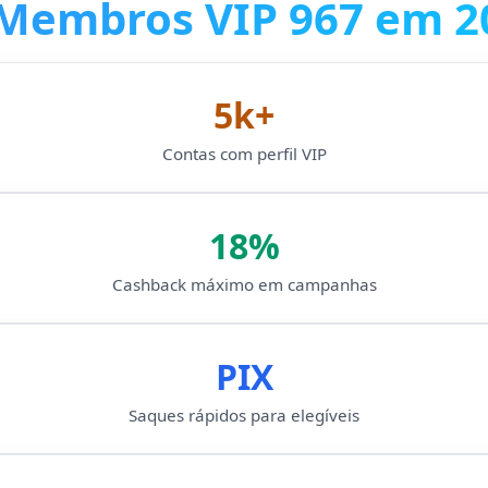
 Membros VIP 967 em 2
5k+
Contas com perfil VIP
18%
Cashback máximo em campanhas
PIX
Saques rápidos para elegíveis