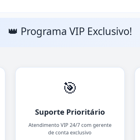
👑 Programa VIP Exclusivo!
🎯
Suporte Prioritário
Atendimento VIP 24/7 com gerente
de conta exclusivo