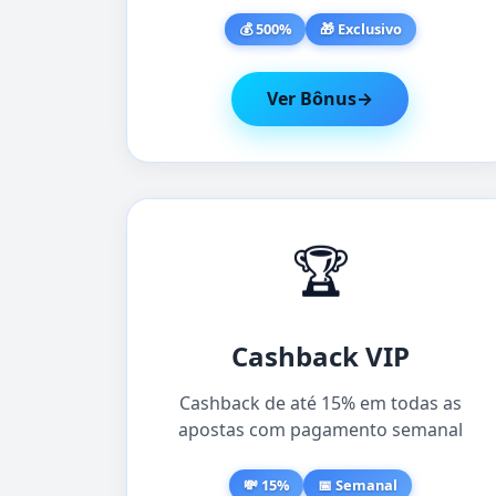
💰 500%
🎁 Exclusivo
Ver Bônus
→
🏆
Cashback VIP
Cashback de até 15% em todas as
apostas com pagamento semanal
💸 15%
📅 Semanal